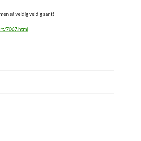
 men så veldig veldig sant!
art/7067.html
n