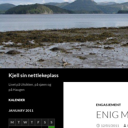
Search
Kjell sin nettlekeplass
Livet på Utsikten, på sjøen og
på Haugen
KALENDER
ENGASJEMENT
JANUARY 2011
ENIG M
M
T
W
T
F
S
S
12/01/2011