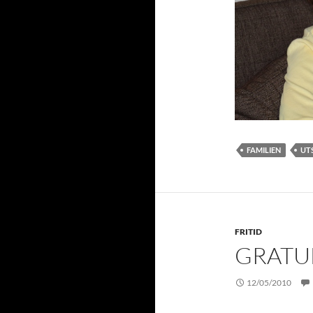
FAMILIEN
UT
FRITID
GRATUL
12/05/2010