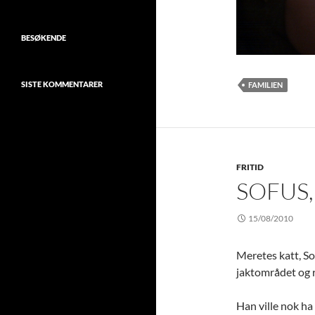
BESØKENDE
SISTE KOMMENTARER
FAMILIEN
FRITID
SOFUS,
15/08/2010
Meretes katt, So
jaktområdet og r
Han ville nok ha