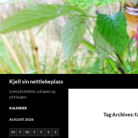
Search
Kjell sin nettlekeplass
Livet på Utsikten, på sjøen og
på Haugen
KALENDER
Tag Archives: f
AUGUST 2026
M
T
W
T
F
S
S