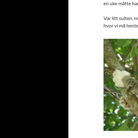
en uke måtte ha
Var litt sulten, m
hvor vi må hente