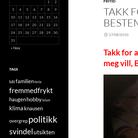
FRITID
1
2
TAKK F
3
4
5
6
7
8
9
10
11
12
13
14
15
16
BESTE
17
18
19
20
21
22
23
24
25
26
27
28
29
30
17/08/2010
31
« Nov
Takk for 
meg vill,
TAGS
familien
båt
ferie
fremmedfrykt
hobby
haugen
Islam
klima
knausen
politikk
overgrep
svindel
utsikten