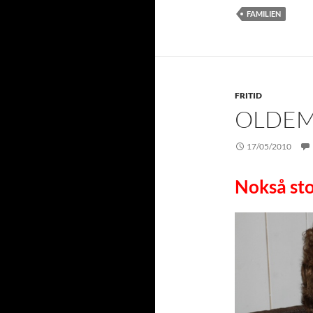
FAMILIEN
FRITID
OLDE
17/05/2010
Nokså sto