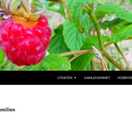
SKIP TO CONTENT
UTSIKTEN
GAMLEHJEMMET
HOBBYE
amilien