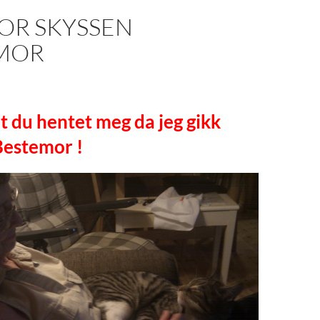
OR SKYSSEN
MOR
at du hentet meg da jeg gikk
 Bestemor !