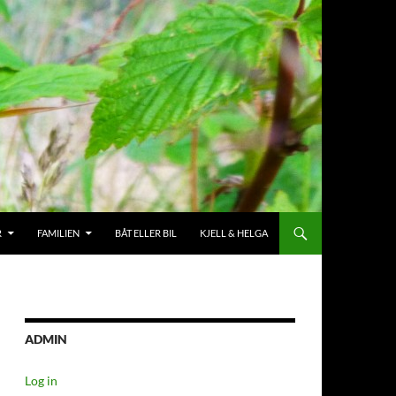
R
FAMILIEN
BÅT ELLER BIL
KJELL & HELGA
ADMIN
Log in