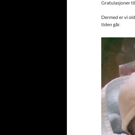
Gratulasjoner ti
Dermed er vi old
tiden går.