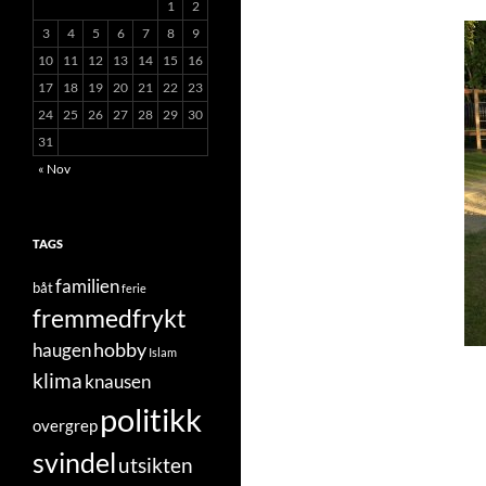
1
2
3
4
5
6
7
8
9
10
11
12
13
14
15
16
17
18
19
20
21
22
23
24
25
26
27
28
29
30
31
« Nov
TAGS
familien
båt
ferie
fremmedfrykt
hobby
haugen
Islam
klima
knausen
politikk
overgrep
svindel
utsikten