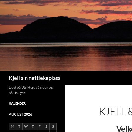
Search
Kjell sin nettlekeplass
Livet på Utsikten, på sjøen og
på Haugen
KALENDER
KJELL 
AUGUST 2026
M
T
W
T
F
S
S
Velk