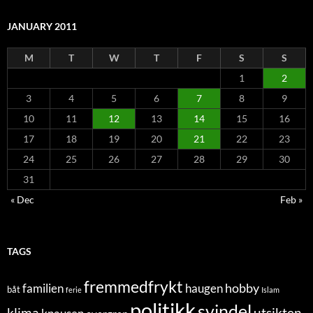
JANUARY 2011
M
T
W
T
F
S
S
1
2
3
4
5
6
7
8
9
10
11
12
13
14
15
16
17
18
19
20
21
22
23
24
25
26
27
28
29
30
31
« Dec
Feb »
TAGS
fremmedfrykt
hobby
familien
haugen
båt
ferie
Islam
politikk
svindel
klima
utsikten