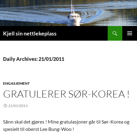
Search
Kjell sin nettlekeplass
SKIP
PRIMAR
TO
MENU
CONTENT
Daily Archives: 21/01/2011
ENGASJEMENT
GRATULERER SØR-KOREA !
21/01/2011
Sånn skal det gjøres ! Mine gratulasjoner går til Sør-Korea og
spesielt til oberst Lee Bung-Woo !