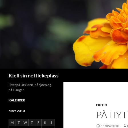
Search
Kjell sin nettlekeplass
Livet på Utsikten, på sjøen og
på Haugen
KALENDER
FRITID
MAY 2010
PÅ HY
M
T
W
T
F
S
S
11/05/2010