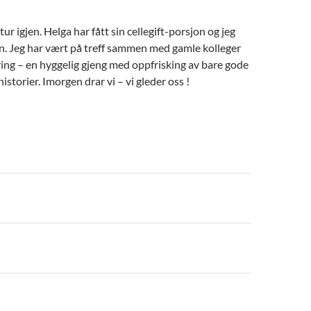
tur igjen. Helga har fått sin cellegift-porsjon og jeg
nn. Jeg har vært på treff sammen med gamle kolleger
ikring – en hyggelig gjeng med oppfrisking av bare gode
storier. Imorgen drar vi – vi gleder oss !
n