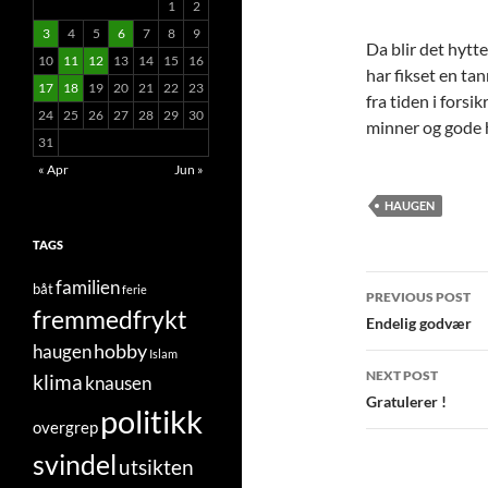
1
2
3
4
5
6
7
8
9
Da blir det hytte
10
11
12
13
14
15
16
har fikset en ta
17
18
19
20
21
22
23
fra tiden i fors
24
25
26
27
28
29
30
minner og gode hi
31
« Apr
Jun »
HAUGEN
TAGS
Post
familien
båt
ferie
PREVIOUS POST
fremmedfrykt
navigatio
Endelig godvær
hobby
haugen
Islam
NEXT POST
klima
knausen
Gratulerer !
politikk
overgrep
svindel
utsikten