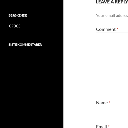
LEAVE A REPL
Your email address
BESØKENDE
Comment
*
SISTE KOMMENTARER
Name
*
Email
*