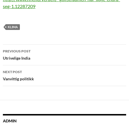
seg-1.12287209
KLIMA
Post
PREVIOUS POST
navigation
Utrivelige India
NEXT POST
Vanvittig politikk
ADMIN