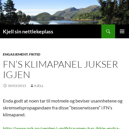
Search
Kjell sin nettlekeplass
SKIP
PRIMAR
TO
MENU
CONTENT
ENGASJEMENT
,
FRITID
FN’S KLIMAPANEL JUKSER
IGJEN
30/03/2015
KJELL
Enda godt at noen tar til motmele og beviser usannhetene og
skremselspropagandaen fra disse “besserwissere” i FN’s
klimapanel.
http://www.nrk.no/verden/–golfstraumen-har-ikkje-endra-