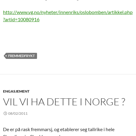
http://www.vg.no/nyheter/innenriks/oslobomben/artikkel.php
?artid=10080916
FREMMEDFRYKT
ENGASJEMENT
VIL VI HA DETTE I NORGE ?
08/02/2011
De er på rask fremmarsj, og etablerer seg tallrike i hele