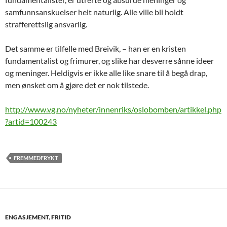
samfunnsanskuelser helt naturlig. Alle ville bli holdt
strafferettslig ansvarlig.
Det samme er tilfelle med Breivik, – han er en kristen
fundamentalist og frimurer, og slike har desverre sånne ideer
og meninger. Heldigvis er ikke alle like snare til å begå drap,
men ønsket om å gjøre det er nok tilstede.
http://www.vg.no/nyheter/innenriks/oslobomben/artikkel.php
?artid=100243
FREMMEDFRYKT
ENGASJEMENT
,
FRITID