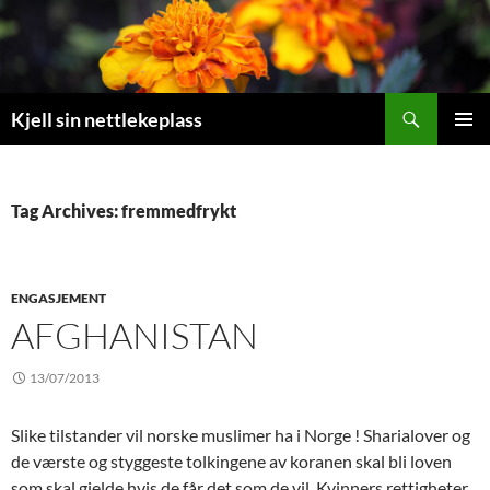
Search
Kjell sin nettlekeplass
SKIP
PRIMAR
TO
MENU
CONTENT
Tag Archives: fremmedfrykt
ENGASJEMENT
AFGHANISTAN
13/07/2013
Slike tilstander vil norske muslimer ha i Norge ! Sharialover og
de værste og styggeste tolkingene av koranen skal bli loven
som skal gjelde hvis de får det som de vil. Kvinners rettigheter