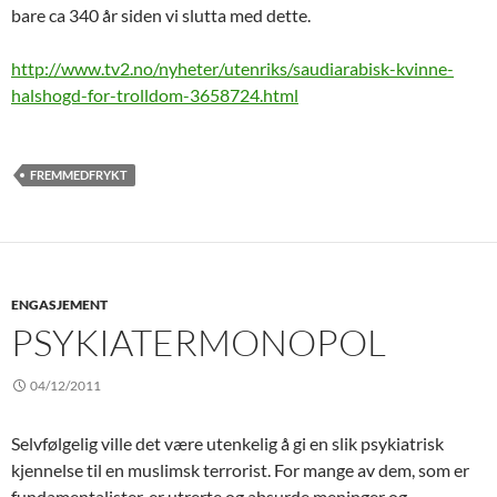
bare ca 340 år siden vi slutta med dette.
http://www.tv2.no/nyheter/utenriks/saudiarabisk-kvinne-
halshogd-for-trolldom-3658724.html
FREMMEDFRYKT
ENGASJEMENT
PSYKIATERMONOPOL
04/12/2011
Selvfølgelig ville det være utenkelig å gi en slik psykiatrisk
kjennelse til en muslimsk terrorist. For mange av dem, som er
fundamentalister, er utrerte og absurde meninger og