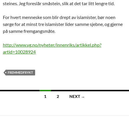
steines. Jeg foreslår småstein, slik at det tar litt lengre tid.
For hvert menneske som blir drept av islamister, bør noen
sørge for at minst tre islamister lider samme sjebne, og gjerne
på samme fremgangsmåte.
http://www.vg.no/nyheter/innenriks/artikkel.php?
artid=10028924
FREMMEDFRYKT
Posts
1
2
NEXT →
navigation