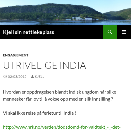
Search
Kjell sin nettlekeplass
SKIP
PRIMAR
TO
MENU
CONTENT
ENGASJEMENT
UTRIVELIGE INDIA
02/03/2015
KJELL
Hvordan er oppdragelsen blandt indisk ungdom når slike
mennesker får lov til å vokse opp med en slik innsilling ?
Vi skal ikke reise på ferietur til India !
http://www.nrk.no/verden/dodsdomd-for-valdtekt_-_-det-