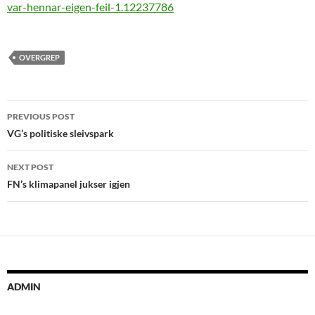
var-hennar-eigen-feil-1.12237786
OVERGREP
Post
PREVIOUS POST
navigation
VG’s politiske sleivspark
NEXT POST
FN’s klimapanel jukser igjen
ADMIN