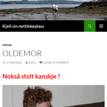
Search
Kjell sin nettlekeplass
SKIP
PRIMAR
TO
MENU
CONTENT
FRITID
OLDEMOR
17/05/2010
KJELL
LEAVE A COMMENT
Nokså stolt kanskje ?