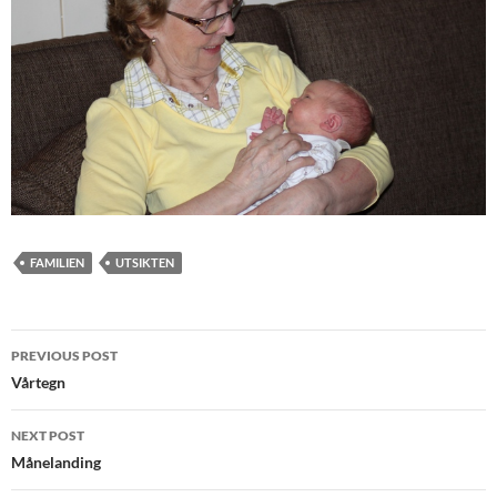
FAMILIEN
UTSIKTEN
Post
PREVIOUS POST
navigation
Vårtegn
NEXT POST
Månelanding