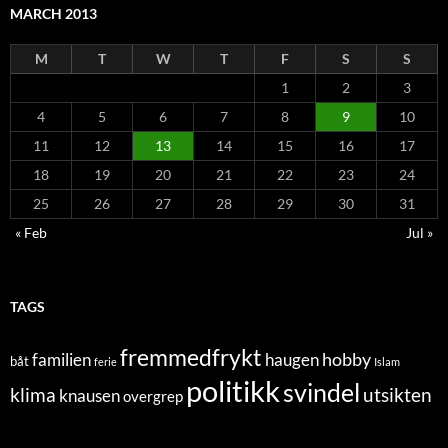
MARCH 2013
M
T
W
T
F
S
S
1
2
3
4
5
6
7
8
9
10
11
12
13
14
15
16
17
18
19
20
21
22
23
24
25
26
27
28
29
30
31
« Feb
Jul »
TAGS
fremmedfrykt
hobby
familien
haugen
båt
ferie
Islam
politikk
svindel
klima
utsikten
knausen
overgrep