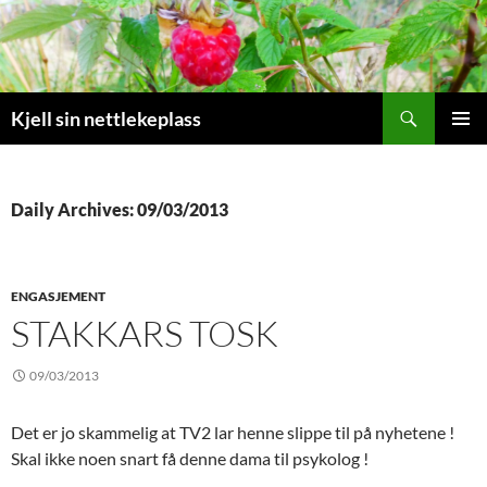
Search
Kjell sin nettlekeplass
SKIP
PRIMAR
TO
MENU
CONTENT
Daily Archives: 09/03/2013
ENGASJEMENT
STAKKARS TOSK
09/03/2013
Det er jo skammelig at TV2 lar henne slippe til på nyhetene !
Skal ikke noen snart få denne dama til psykolog !