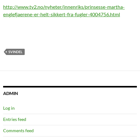
http://www.tv2.no/nyheter/innenriks/prinsesse-martha-
englefjaerene-er-helt-sikkert-fra-fugler-4004756.html
SVINDEL
ADMIN
Log in
Entries feed
Comments feed