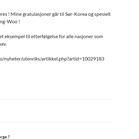
øres ! Mine gratulasjoner går til Sør-Korea og spesielt
Bung-Woo !
t eksempel til etterfølgelse for alle nasjoner som
hav.
o/nyheter/utenriks/artikkel.php?artid=10029183
n
orge ?