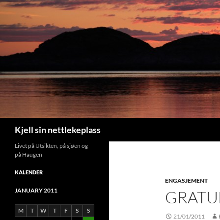
Search
Kjell sin nettlekeplass
Livet på Utsikten, på sjøen og
på Haugen
KALENDER
ENGASJEMENT
JANUARY 2011
GRATU
M
T
W
T
F
S
S
21/01/2011