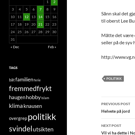
1
2
3
4
5
6
7
8
9
Sånn skal det gj
10
11
12
13
14
15
16
til oberst Lee 
17
18
19
20
21
22
23
24
25
26
27
28
29
30
Måtte det være e
31
seiler på de syv 
« Dec
Feb »
http://www.vg.n
TAGS
familien
POLITIKK
båt
ferie
fremmedfrykt
hobby
haugen
Islam
Post
PREVIOUS POST
klima
knausen
navigatio
Helvete på jord
politikk
overgrep
NEXT POST
svindel
utsikten
Vil vi ha dette i N