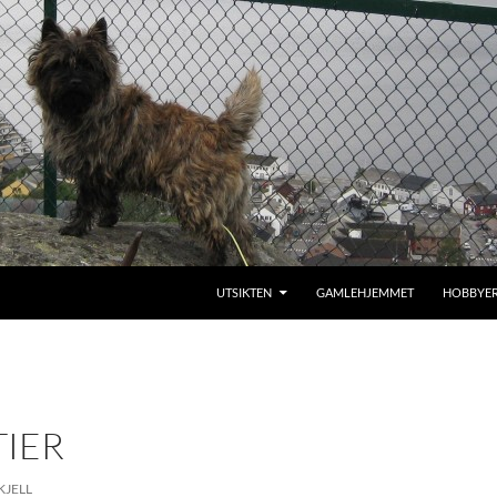
SKIP TO CONTENT
UTSIKTEN
GAMLEHJEMMET
HOBBYE
TIER
KJELL