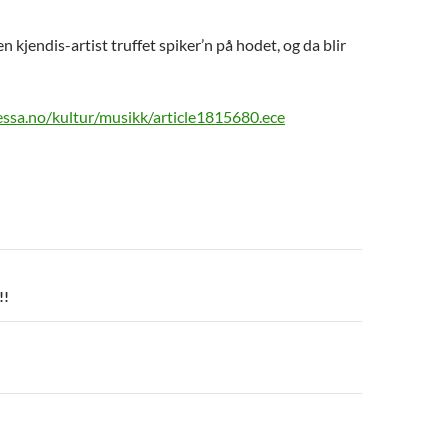
n kjendis-artist truffet spiker’n på hodet, og da blir
ssa.no/kultur/musikk/article1815680.ece
n
!!