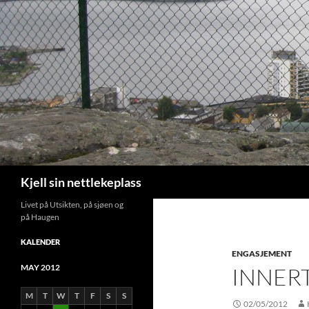
Search
Kjell sin nettlekeplass
Livet på Utsikten, på sjøen og
på Haugen
KALENDER
ENGASJEMENT
MAY 2012
INNER
M
T
W
T
F
S
S
02/05/2012