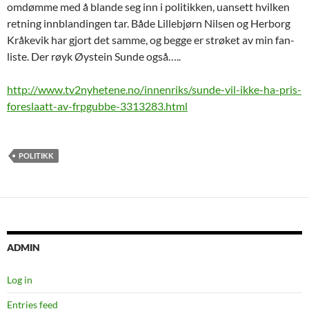
omdømme med å blande seg inn i politikken, uansett hvilken
retning innblandingen tar. Både Lillebjørn Nilsen og Herborg
Kråkevik har gjort det samme, og begge er strøket av min fan-
liste. Der røyk Øystein Sunde også…..
http://www.tv2nyhetene.no/innenriks/sunde-vil-ikke-ha-pris-
foreslaatt-av-frpgubbe-3313283.html
POLITIKK
ADMIN
Log in
Entries feed