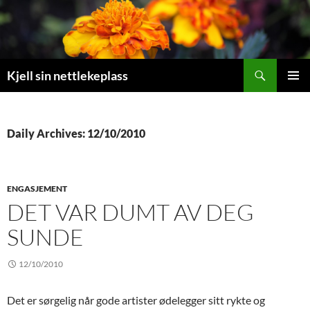
Search
Kjell sin nettlekeplass
SKIP
PRIMAR
TO
MENU
CONTENT
Daily Archives: 12/10/2010
ENGASJEMENT
DET VAR DUMT AV DEG
SUNDE
12/10/2010
Det er sørgelig når gode artister ødelegger sitt rykte og