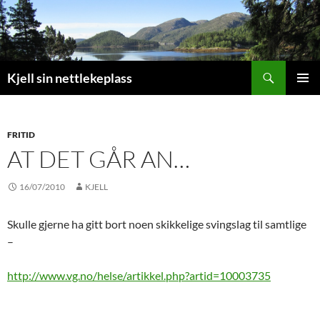
Search
Kjell sin nettlekeplass
SKIP
PRIMAR
TO
MENU
CONTENT
FRITID
AT DET GÅR AN…
16/07/2010
KJELL
Skulle gjerne ha gitt bort noen skikkelige svingslag til samtlige
–
http://www.vg.no/helse/artikkel.php?artid=10003735