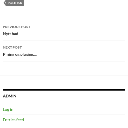
POLITIKK
Post
PREVIOUS POST
navigation
Nytt bad
NEXT POST
Pining og plaging….
ADMIN
Log in
Entries feed