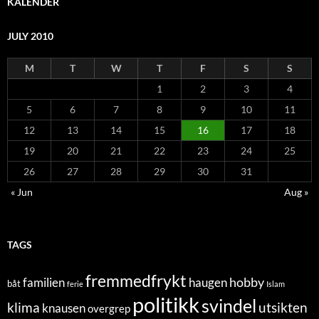
KALENDER
JULY 2010
M
T
W
T
F
S
S
1
2
3
4
5
6
7
8
9
10
11
12
13
14
15
16
17
18
19
20
21
22
23
24
25
26
27
28
29
30
31
« Jun
Aug »
TAGS
fremmedfrykt
hobby
familien
haugen
båt
ferie
Islam
politikk
svindel
klima
utsikten
knausen
overgrep