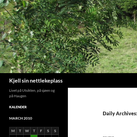
Search
Kjell sin nettlekeplass
Livet på Utsikten, på sjøen og
på Haugen
KALENDER
Daily Archives
MARCH 2010
M
T
W
T
F
S
S