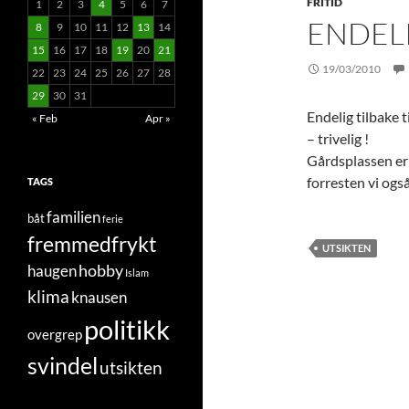
FRITID
1
2
3
4
5
6
7
ENDEL
8
9
10
11
12
13
14
15
16
17
18
19
20
21
19/03/2010
22
23
24
25
26
27
28
29
30
31
Endelig tilbake t
« Feb
Apr »
– trivelig !
Gårdsplassen er 
forresten vi ogs
TAGS
familien
båt
ferie
fremmedfrykt
UTSIKTEN
hobby
haugen
Islam
klima
knausen
politikk
overgrep
svindel
utsikten