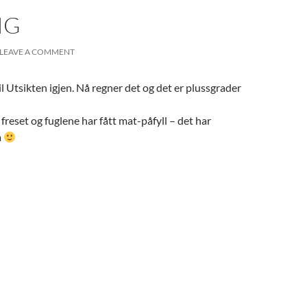
IG
LEAVE A COMMENT
il Utsikten igjen. Nå regner det og det er plussgrader
freset og fuglene har fått mat-påfyll – det har
å