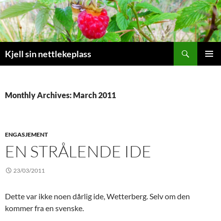
Search
Kjell sin nettlekeplass
SKIP
PRIMAR
TO
MENU
CONTENT
Monthly Archives: March 2011
ENGASJEMENT
EN STRÅLENDE IDE
23/03/2011
Dette var ikke noen dårlig ide, Wetterberg. Selv om den
kommer fra en svenske.