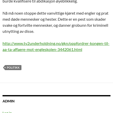
burde kvalifisere til abdikasjon øyeblikkelig.
Nå må noen stoppe dette vanvittige kjøret med engler og prat
med døde mennesker og hester. Dette er en pest som skader
svake og fortvilte mennesker, og danner grobunn for kriminell
utnytting av disse.
http://www.tv2underholdning.no/gkn/oppfordrer-kongen-til-
aa-ta-affaere-mot-engleskolen-3442061.html
POLITIKK
ADMIN
Log in